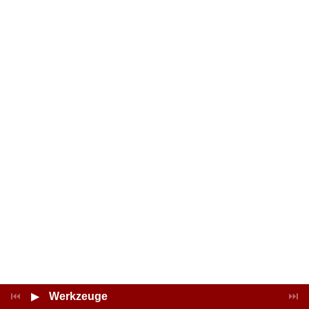
⏮
▶
Werkzeuge
⏭